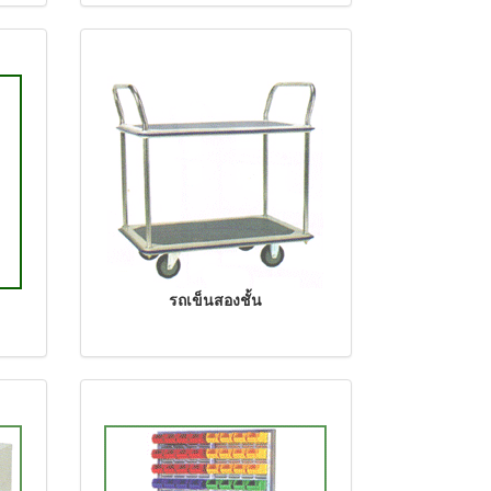
รถเข็นสองชั้น