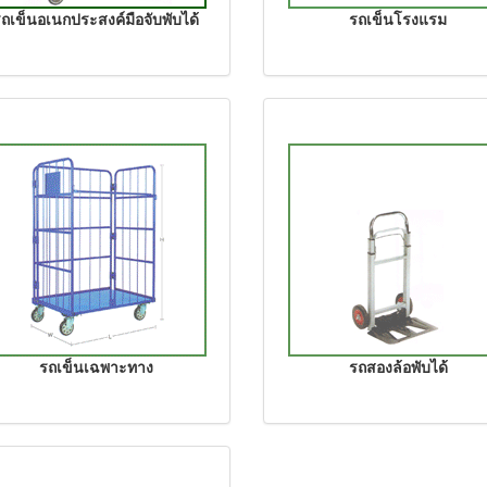
ถเข็นอเนกประสงค์มือจับพับได้
รถเข็นโรงแรม
รถเข็นเฉพาะทาง
รถสองล้อพับได้