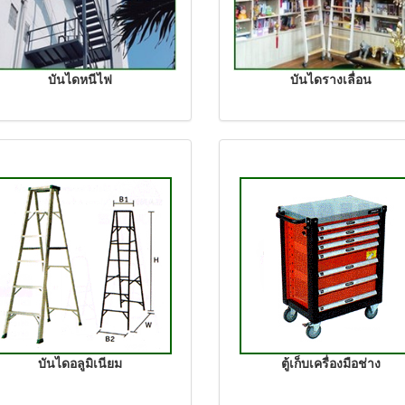
บันไดหนีไฟ
บันไดรางเลื่อน
บันไดอลูมิเนียม
ตู้เก็บเครื่องมือช่าง