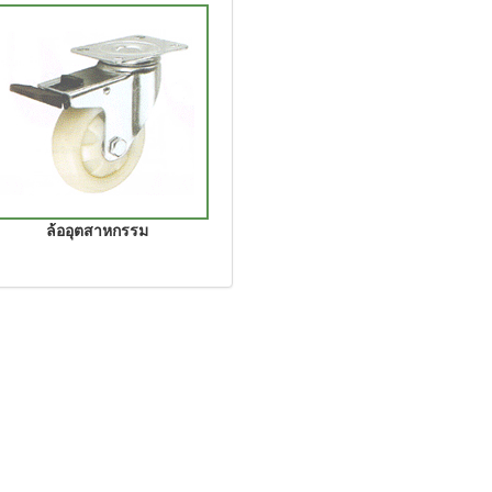
ล้ออุตสาหกรรม