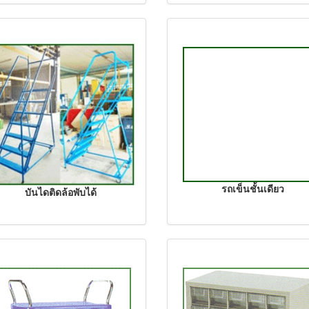
รถเข็นชั้นเดียว
บันไดติดล้อพับได้