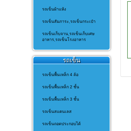
รถเข็นผ้าแห้ง
รถเข็นสัมภาระ,รถเข็นกระเป๋า
รถเข็นเก็บจาน,รถเข็นเก็บเศษ
อาหาร,รถเข็นโรงอาหาร
รถเข็น
รถเข็นพื้นเหล็ก 4 ล้อ
รถเข็นพื้นเหล็ก 2 ชั้น
รถเข็นพื้นเหล็ก 3 ชั้น
รถเข็นสแตนเลส
รถเข็นถอดประกอบได้