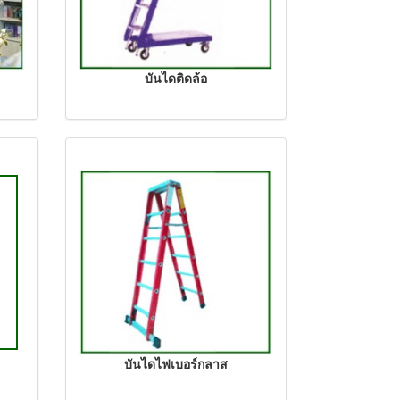
บันไดติดล้อ
บันไดไฟเบอร์กลาส