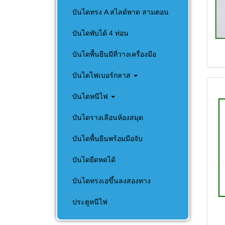
บันไดทรง A สไลด์พาด สามตอน
บันไดพับได้ 4 ท่อน
บันไดพื้นยืนมีที่วางเครื่องมือ
บันไดไฟเบอร์กลาส
บันไดหนีไฟ
บันไดรางเลือนห้องสมุด
บันไดพื้นยืนพร้อมมือจับ
บันไดยืดหดได้
บันไดทรงเอขึ้นลงสองทาง
ประตูหนีไฟ