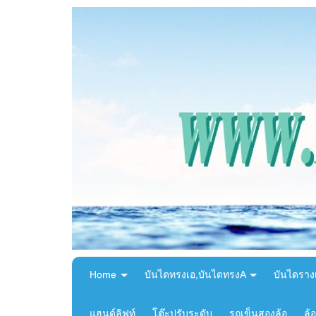
Home
บันไดทรงเอ,บันไดทรงA
บันไดรางเ
แฮนด์ลิฟท์
โต๊ะปรับระดับ
รถเข็นสองล้อ
ล้อ